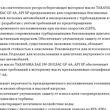
ью синтетическое ресурсосберегающее моторное масло TAKAY
LSAC GF-6А, API SP предназначено для современных бензиновых
лей легковых автомобилей и внедорожников с турбонаддувом и б
 разработан с учетом требований по предотвращению
ременного воспламенения при низких скоростях (LSPI),
вляемых современными турбированными бензиновыми двигате
дственным впрыском. Обеспечивает улучшенную защиту от изно
ания отложений, существенную экономию топлива, обладает
одной стойкостью к окислению. Рекомендуется для всесезонног
ния. Подходит для использования в двигателях внутреннего сг
ых автомобилей.
е масло TAKAYAMA SAE 5W-20 ILSAC GF-6А, API SP обеспечивает
ние требований к моторному маслу предъявляемых специфика
F-6А:
ижает вероятность преждевременного воспламенения топливно
и низких оборотах и высокой нагрузке;
еспечивает улучшенную защиту от износа цепи газорапределит
ханизма и турбины;
едотвращает негативное воздействие воды;
вместимо с биотопливами с содержанием этанола до 85% (E85);