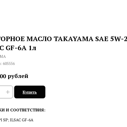
ОРНОЕ МАСЛО TAKAYAMA SAE 5W-
C GF-6А 1л
AMA
л:
605556
рублей
,00
Купить
КИ И СООТВЕТСТВИЯ:
I SP; ILSAC GF-6А