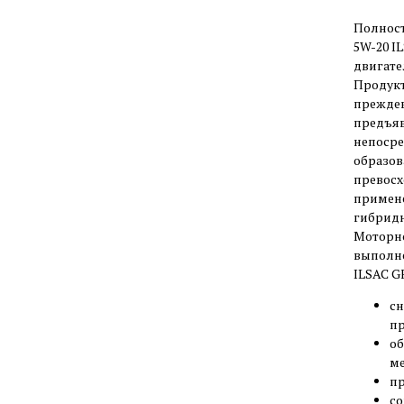
Полност
5W-20 I
двигате
Продукт
преждев
предъя
непосре
образов
превосх
примене
гибридн
Моторно
выполне
ILSAC G
сн
пр
об
ме
пр
со