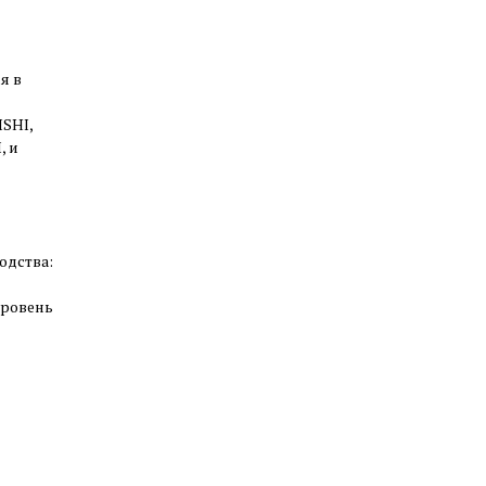
я в
SHI,
, и
одства:
уровень