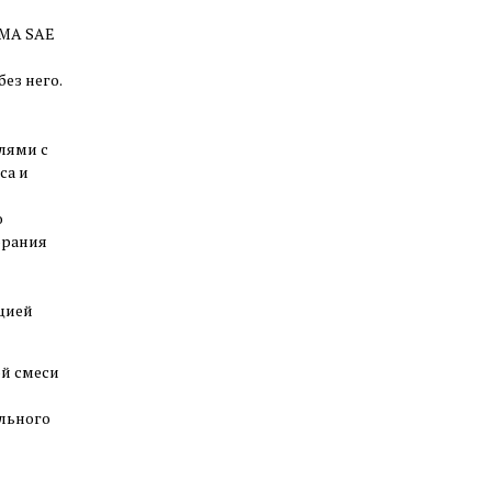
AMA SAE
ез него.
лями с
са и
о
орания
цией
й смеси
ельного