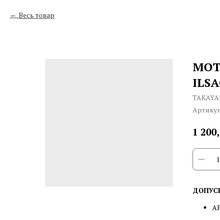
Весь товар
МОТ
ILSA
TAKAY
Артику
1 200
ДОПУС
AP