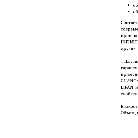
об
об
Соответ
совреме
произво
INFINIT
других.
Takayam
гаранти
примене
CHANGA
LIFAN, 
свойств 
Вязкост
Объем, л