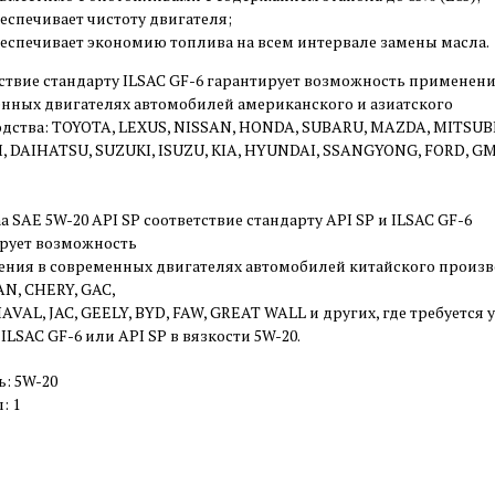
еспечивает чистоту двигателя;
еспечивает экономию топлива на всем интервале замены масла.
ствие стандарту ILSAC GF-6 гарантирует возможность применени
нных двигателях автомобилей американского и азиатского
дства: TOYOTA, LEXUS, NISSAN, HONDA, SUBARU, MA​ZDA, MITSUBI
I, DAIHATSU, SUZUKI, ISUZU, KIA, HYUNDAI, SSANGYONG, FORD, GM
a SAE 5W-20 API SP соответствие стандарту API SP и ILSAC GF-6
рует возможность
ния в современных двигателях автомобилей китайского произв
N, CHERY, GAC,
HAVAL, JAC, GEELY, BYD, FAW, GREAT WALL и других, где требуется 
ILSAC GF-6 или API SP в вязкости 5W-20.
ь: 5W-20
: 1