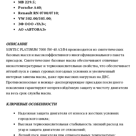
MB 229.5;
Porsche A40;
Renault RN 0700/0710;
VW 502.00/505.00;
ЗФ ООО «УАЗ»;
АО «АВТОВАЗ»
ОПИСАНИЕ
SINTEC PLATINUM 7000 5W-40 A3/B4 производится из синтетических
базовых масел и высокоэффективного многофункционального пакета
присадок. Синтетические базовые масла обеспечивают отличные
низкотемпературные и термоокислительная свойства, что обеспечивает
лёгкий пуск в самых суровых погодных условиях и увеличенный
интервал замены масла, даже при высоких нагрузках на ДВС.
Противоизносные и моюще-диспергирующие присадки последнего
поколения гарантируют непревзойдённую защиту и чистоту двигателя
на весь срок службы масла.
КЛЮЧЕВЫЕ ОСОБЕННОСТИ
Надежная защита двигателя от износа в жестких условиях
городского цикла;
Высокая термоокислительная стабильность: низкий расход на
угар и защита двигателя от отложений;
Легкий пуск двигателя при отрицательных температурах;