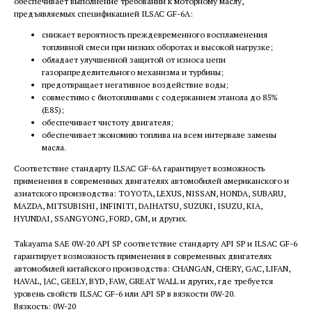
обеспечивает выполнение требований к моторному маслу,
предъявляемых спецификацией ILSAC GF-6А:
снижает вероятность преждевременного воспламенения
топливной смеси при низких оборотах и высокой нагрузке;
обладает улучшенной защитой от износа цепи
газорапределительного механизма и турбины;
предотвращает негативное воздействие воды;
совместимо с биотопливами с содержанием этанола до 85%
(E85);
обеспечивает чистоту двигателя;
обеспечивает экономию топлива на всем интервале замены
масла.
Соответствие стандарту ILSAC GF-6A гарантирует возможность
применения в современных двигателях автомобилей американского и
азиатского производства: TOYOTA, LEXUS, NISSAN, HONDA, SUBARU,
MA​ZDA, MITSUBISHI, INFINITI, DAIHATSU, SUZUKI, ISUZU, KIA,
HYUNDAI, SSANGYONG, FORD, GM, и других.
Takayama SAE 0W-20 API SP соответствие стандарту API SP и ILSAC GF-6
гарантирует возможность применения в современных двигателях
автомобилей китайского производства: CHANGAN, CHERY, GAC, LIFAN,
HAVAL, JAC, GEELY, BYD, FAW, GREAT WALL и других, где требуется
уровень свойств ILSAC GF-6 или API SP в вязкости 0W-20.
Вязкость: 0W-20