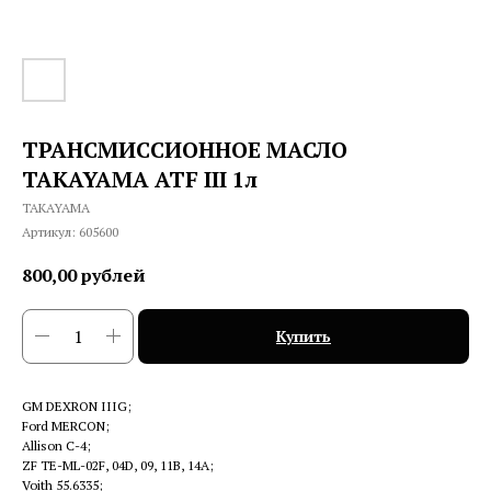
ТРАНСМИССИОННОЕ МАСЛО
TAKAYAMA ATF III 1л
TAKAYAMA
Артикул:
605600
800,00
рублей
Купить
GM DEXRON IIIG;
Ford MERCON;
Allison C-4;
ZF TE-ML-02F, 04D, 09, 11B, 14A;
Voith 55.6335;